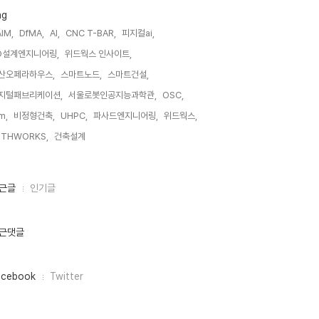
ag
IM,
DfMA,
AI,
CNC T-BAR,
피지컬ai,
D설계엔지니어링,
위드웍스 인사이트,
산오페라하우스,
스마트노드,
스마트건설,
지털패브리케이션,
서울로봇인공지능과학관,
OSC,
m,
비정형건축,
UHPC,
파사드엔지니어링,
위드웍스,
ITHWORKS,
건축설계,
근글
인기글
근댓글
acebook
Twitter