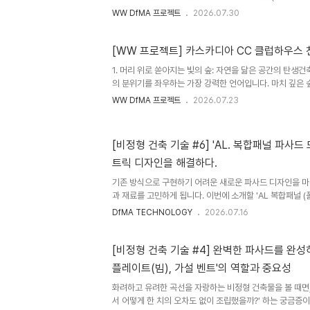
이 기념비적인 프로젝트에서 핵심적인 설계 및 시공단계에 
WW DfMA 프로젝트
2026.07.30
니어링을 진행하였습니다. 3D 설계엔지니어링( LOD400
드웍스의 총 인원은 13인, 28,038시간(1인 투입 시 하루
을 일해야 완성되는 설계분량)으로 총 설계면적: 34,569
[WW 프로젝트] 카스카디아 CC 클럽하우스 
부터 총 4회에 걸쳐 청라 하나드림타운 헤드쿼터에 숨겨진 
1. 머리 위로 쏟아지는 빛의 숲: 자연을 닮은 공간의 탄생
고자 합니다.[1편] 메탈 파사드 (오늘의 이야기)[2편] 우드 
의 분위기를 좌우하는 가장 강력한 언어입니다. 마치 깊은 
살처럼, 자연의 불규칙한 아름다움을 실내 공간에 구현할 
WW DfMA 프로젝트
2026.07.23
드릴 위드웍스 DfMA 프로젝트는 바로 이러한 상상을 현실
럽하우스 천창 조형물입니다. 위 사진을 보면 웅장한 계단
인 천창 패턴이 눈길을 사로잡습니다. 벽면에 드리워진 빛
[비정형 건축 기술 #6] 'AL. 복합패널 파사드 모듈러 공법'으로 파라메
압도적인 시각적 경험을 선사하죠. 하지만 이토록 유려하고
트릭 디자인을 해결하다.
건축 구조적 한계를 넘어서기 위한 치열한 고민이 숨어 있습
할 ..
기존 방식으로 구현하기 어려운 새로운 파사드 디자인을 마
과 재료를 고민하게 됩니다. 이번에 소개할 'AL 복합패널 (
이러한 고민의 결과물입니다. 이 공법은 세종정부종합청사 3
DfMA TECHNOLOGY
2026.07.16
파라메트릭 파사드 디자인을 완벽하게 구현하기 위해 개발
가공 방법, 시공 디테일을 심도 있게 연구했으며, 수차례의 목
거쳐 현장에 성공적으로 적용할 수 있었습니다. 이후 조치
[비정형 건축 기술 #4] 완벽한 파사드를 완성
프로젝트에도 이 공법을 적용하여 성공적으로 완료할수 있었습니다
플레이트(빔), 가설 벤트'의 역할과 중요성
기존 공법의 한계AL 시트 패널과 AL 복합 패널은 보편적인 
화려하고 유려한 곡선을 자랑하는 비정형 건축물을 볼 때면,
서 어떻게 한 치의 오차도 없이 조립했을까?' 하는 궁금증