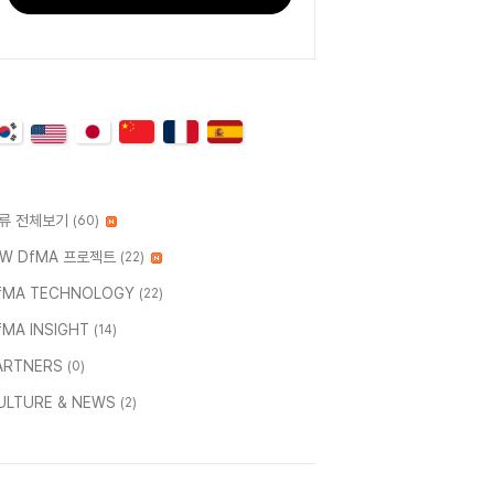
류 전체보기
(60)
W DfMA 프로젝트
(22)
fMA TECHNOLOGY
(22)
fMA INSIGHT
(14)
ARTNERS
(0)
ULTURE & NEWS
(2)