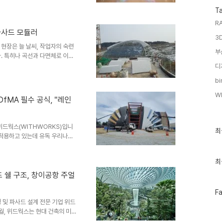
도록 무대를 세팅하는 훌륭한 조
T
은 완성된 건물에서는 보이지 않
안 될 숨은 주역, '가이드 플레
RA
한 이야기를 해보려고 합니다.1. 현장
 파사드 모듈러
3
가 추구하는 핵심 기술 중 하나인
설 현장은 늘 날씨, 작업자의 숙련
부
. 특히나 곡선과 다면체로 이루
승합니다. 최근 건설업계의 메가
디
 and Assembly, 제조 및 조립
bi
사드를 모듈화 하는 데 있습니다.
게 제작된 비정형 유닛을 입체적
W
A 필수 공식, "레인
에 모듈러 공법이 필요할까 ? 직각
위드웍스(WITHWORKS)입니
최
최
적용하고 있는데 유독 우리나라
근
글
. 대부분의 이유는 공사비 때문
과
 월의 중요도가 높지 않아서 생
인
최
필수 요소라고 해도 과언이 아닙
기
인 '레인 스크린 월'에 대해 이
드 쉘 구조, 창이공항 주얼
글
축물은 외장재를 시공할 때 레인
페
F
에서 물을 차단합니다. 그런..
이
 및 파사드 설계 전문 기업 위드
스
월, 위드웍스는 현대 건축의 미
북
'를 핵심 테마로 다루고 있습니다.