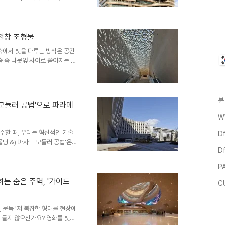
참여하여 파사드 3D 설계 엔지
)을 위해 시공단계에 투입된 위
 8시간씩 하루도 쉬지않고 9.6년
.11m2를 수행하였습니다. 이번주
천창 조형물
DfMA 기술을 시리즈로 풀어보
건축에서 빛을 다루는 방식은 공간
파사드..
숲 속 나뭇잎 사이로 쏟아지는 햇
수 있다면 어떨까요? 오늘 소개해
로 만들어낸 카스카디아 CC 클
실 위로 끝없이 펼쳐진 기하학적
과 그림자의 향연은 방문객들에게
분
 아름다운 비정형의 이면에는,
W
니다. 2. 디자인을 어떻게 구현
주할 때, 우리는 혁신적인 기술
D
폴딩 &) 파사드 모듈러 공법'은
D
-1구역(법제처)의 와플 형태
되었습니다. 6개월 이상 재료와
P
업(VMU, PMU) 검증 과정을
원 커뮤니티, 세종시 시립도서관
하는 숨은 주역, '가이드
C
. . 난제(Challenge):
건축 외장재로 널..
 문득 '저 복잡한 형태를 현장에
이 들지 않으신가요? 영화를 빛내