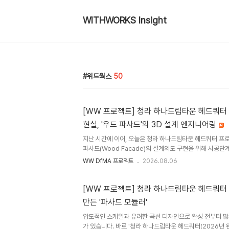
WITHWORKS Insight
위드웍스
50
[WW 프로젝트] 청라 하나드림타운 헤드쿼터 
현실, '우드 파사드'의 3D 설계 엔지니어링
지난 시간에 이어, 오늘은 청라 하나드림타운 헤드쿼터 프
파사드(Wood Facade)의 설계의도 구현을 위해 시공
어링 내용들을 소개하려고 합니다. 시공 단계에서는 샘플 제작
WW DfMA 프로젝트
2026.08.06
을 통해 설계에 반영된 디테일의 시공 품질, 구조 성능, 
다. 뿐만 아니라, 실시설계에서 충분히 다뤄지지 않았던 M
인해 발생할 수 있는 시각적 문제들을 3D 설계 과정을 거쳐
[WW 프로젝트] 청라 하나드림타운 헤드쿼터 
탕으로 디자인 재검토 및 디테일 추가 등 부분적인 설계 변
만든 '파사드 모듈러'
의도가 완벽하게 구현될 수 있도록 3D 설계 엔지니어링 및 L
압도적인 스케일과 유려한 곡선 디자인으로 완성 전부터 많
가 있습니다. 바로 '청라 하나드림타운 헤드쿼터(2026년 