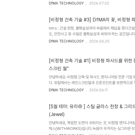
는 것은 주연 배우지만, 그 주연이 완벽한 연기를 할 수 있
DfMA TECHNOLOGY
2026.07.02
연들이 있습니다. 비정형 건축에서도 마찬가지입니다. 오늘
지만, 완벽한 비정형 파사드를 구현하기 위해 절대 없어서는 
이트(Guide Plate), 가이드 빔(Guide Beam)'에 대
[비정형 건축 기술 #3] DfMA의 꽃, 비정형
의 난제: "도면과 똑같이 시공해 주세요!"의 함정위드웍스
Intro : 건설 현장, 불확실성과의 싸움에서 해답을 찾다건
DfMA(Design for Manufacture and Assembl..
도, 안전사고 등 수많은 불확실성과 싸워야 하는 공간입니다
어진 비정형 건축물이라면 그 난이도는 기하급수적으로 상
DfMA TECHNOLOGY
2026.06.25
트렌드로 자리 잡은 DfMA(Design for Manufacturing
을 고려한 설계)의 진정한 '꽃'은 바로 이 복잡한 비정형 파
현장에서 땀 흘려 용접하고 맞추는 대신, 공장에서 정밀하
[비정형 건축 기술 #1] 비정형 파사드를 위한 DfM
으로 조립하는 방식이죠. Challenge : 왜 비정형 파사드
스크린 월"
으로 이루어진 일반적인 박스형 건물과 달리, 비정형 ..
안녕하세요. 비정형 건축 및 파사드 엔지니어링 전문 기업 
다. 유럽에서는 레인스크린월과 오픈조인트를 보편적으로 
에서는 줄눈을 실런트로 막는 클로즈 조인트가 일반적일까요
DfMA TECHNOLOGY
2026.06.11
일 것입니다. 그런데 박스 형상의 건축물에서는 레인 스크린
략할 수 있지만 비정형 파사드를 구현하기 위해서는 거의 
니다. 오늘은 비정형 건축의 필수 공식이자, 공기 단축의 핵심
[5월 테마: 유리④ ] 스틸 글라스 천창 & 그리
야기해 보려 합니다. 레인 스크린 월의 중요성 일반적인 건
(Jewel)
스크린 월 없이 코킹으로 외장재의 틈새를 막아 마감재 자체
안녕하세요, 복잡한 도면이 쉬워지는 곳, 비정형 엔지니어링
웍스(WITHWORKS)입니다.녹음이 우거지는 싱그러운 5
학적 도전을 가능하게 만드는 투명한 예술, '유리(Glass)