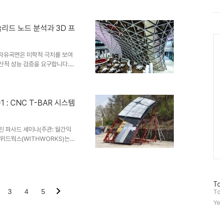
트
비정형 엔지니어링과 첨단 디지털
위
터
르의 랜드마크, 주얼 창이 공항
플
제공항 중심부에 안착한 주얼 창이
의 솔리드 노드 분석과 3D 프
러
업시설이 결합한 대형 복합 공간이자,
Ca
그
전 세계..
인
 자유곡면은 미학적 극치를 보여
생산적 성능 검증을 요구합니다.
ode, 노드)'의 엔지니어링은
로벌 건설 기술 동향을 조명하는
키아 브라티슬라바에 위치한 랜드
)' 루프 구조물을 정밀 분석해 보
: CNC T-BAR 시스템
링 공법의 공학적 성과와 구조 분
한계 및 이에 대한 국..
린 파사드 세미나(주관: 월간익
위드웍스(WITHWORKS)는
트 외장패널'에 대한 발표를 진행하
년)에서 부터 청라하나드림 헤더쿼
로젝트에 적용하여 성공적인 결과
많은 활용 될 것으로 예상하고 있
방
To
의 위기, 위드웍스의 DfMA 솔
3
4
5
문
To
 대한..
자
Ye
수