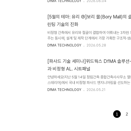
DfMA TECHNOLOGY
2026.06.04
오늘 소개해 드릴 유리 파사드 기획의 네 번째 주인공은 
패러다임의 완벽한 융합으로 전 세계의 주목을 받은 싱가포
(Jewel Changi Airport)입니다. 싱가포르 창이 국
[5월의 테마: 유리 ③]보리 몰(Bory Mall)
(Jewel Changi Airport)는 거대한 온실 정원과 상
린팅 기술의 진화
현대 외장 엔지니어링의 신기원을 이룩한 마스터피스입니다. 
비정형 건축에서 유리와 철골이 결합하여 이뤄내는 3차원
주는 동시에, 설계 및 제작 단계에서 가장 가혹한 구조적·
특히 곡면 구조의 모든 기하학적 접점이 집중되는 '연결점(N
DfMA TECHNOLOGY
2026.05.28
비정형 건축의 실현 가능성을 판가름하는 척도가 됩니다.글
'5월 유리 파사드 시리즈'의 세 번째 프로젝트로, 슬로바
마크 쇼핑몰 보리 몰(Bory Mall)의 '토네이도(Tornado
[파사드 기술 세미나]위드웍스 DfMA 솔루션-1 
았습니다. 본 보고서에서는 보리 몰에 적용된 5축 CNC 밀
과 비정형 AL. 시트패널
석 메커니즘을 규명하고, 현대 비정형 공법이 직면한 물리적 
안녕하세요!지난 5월 14일 정림건축 종합건축사사무소 열
스테리어)에서 국내 비정형 파사드 엔지니어링을 선도하는 
첫번째 DfMA 솔루션인 'CNC T-BAR 시스템과 AL. 시
DfMA TECHNOLOGY
2026.05.21
였습니다. 위드웍스의 핵심적인 이 공법은 디아크(2012
터(2026. 5월 준공예정)에 이르기 까지 많은 비정형 프
를 이루어냈으며 , 최근 피지컬 AI기술의 발전과 함께 더 
습니다. 이번 파사드 기술세미나에서 발표했던 한국건설산업
1
2
루션 그리고 'CNC T-BAR 시스템과 AL. 시트 외장패널 에