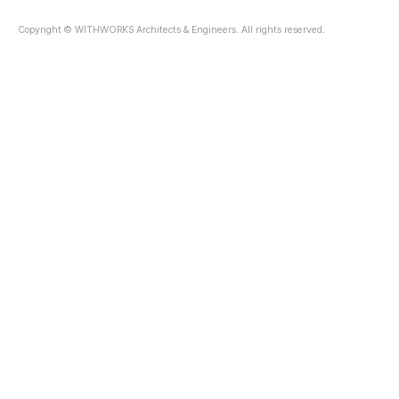
의 상상력은 종종 '..
Copyright © WITHWORKS Architects & Engineers. All rights reserved.