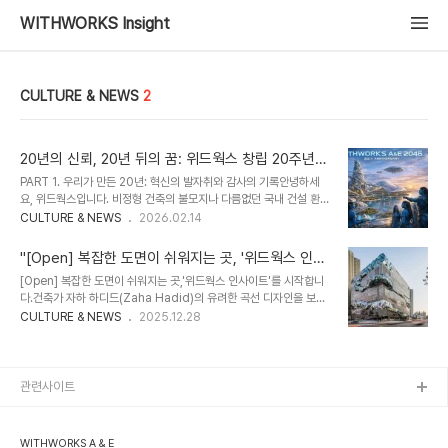
WITHWORKS Insight
CULTURE & NEWS
2
20년의 신뢰, 20년 뒤의 꿈: 위드웍스 창립 20주년
기념행사 후기
PART 1. 우리가 만든 20년: 혁신의 발자취와 감사의 기록안녕하세
요, 위드웍스입니다. 비정형 건축의 불모지나 다름없던 국내 건설 환경
에서 위드웍스가 걸어온 지난 20년은 '불가능을 가능으로 바꾸어온
CULTURE & NEWS
2026.02.14
도전의 기록'입니다. 2007년 설립 이후 'Digital Architecture
Leader'라는 슬로건 아래, 위드웍스는 난해한 곡면과 복잡한 구조로
"[Open] 복잡한 도면이 쉬워지는 곳, '위드웍스 인사
인해 도면 속에만 머물러 있던 상상들을 최첨단 디지털 엔지니어링 기
이트'를 시작합니다."
[Open] 복잡한 도면이 쉬워지는 곳,'위드웍스 인사이트'를 시작합니
술로 현실화하며 대한민국의 도시 경관을 바꾸는 혁신적인 랜드마크
다.건축가 자하 하디드(Zaha Hadid)의 유려한 곡선 디자인을 보며,
들을 탄생시켜 왔습니다.이러한 지난 20년의 성과를 기념하고, 이제
누군가는 "아름답다"고 감탄하지만, 현장의 엔지니어들은 등 뒤로 식
CULTURE & NEWS
2025.12.28
다시 마주할 또 다른 20년의 긴 항해를 성공적으로 완수하기 위해 위
은땀을 흘리곤 합니다."이게 정말 시공이 가능해?""비용은 얼마나 들
드웍스 전 임직원이 한자리에 모였습니다. 이번 행사는 단순히 과거의
지?""오차 없이 조립할 수 있을까?"안녕하세요. 비정형 건축 및 파사
영광을 추억하는 자리를..
드 엔지니어링 전문 기업, 위드웍스(WITHWORKS) A & E입니다.저
희는 오늘부터 이곳, '위드웍스 인사이트(WITHWORKS
관련사이트
Insight)'를 통해 그동안 현장 소장님의 수첩 속에만 적혀 있던, 혹은
복잡한 도면 속에 숨겨져 있던 생생한 건축 이야기를 시작하려 합니
다.Challenge: 상상이 현실에 부딪히는 순간건축주의 꿈과 설계자
WITHWORKS A & E