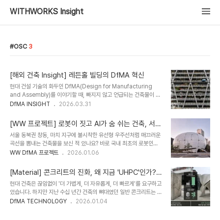
WITHWORKS Insight
OSC
3
[해외 건축 Insight] 레든홀 빌딩의 DfMA 혁신
현대 건설 기술의 화두인 DfMA(Design for Manufacturing
and Assembly)를 이야기할 때, 빠지지 않고 언급되는 건축물이 있
습니다. 바로 런던의 스카이라인을 바꾼 레든홀 빌딩입니다. 단순히 독
DfMA INSIGHT
2026.03.31
특한 외관을 넘어, 이 건축물이 왜 전 세계 엔지니어들에게 '혁신의 정
점'으로 추앙받는지, 그 시공 과정에서 보여준 정교한 공학적 해답과
[WW 프로젝트] 로봇이 짓고 AI가 숨 쉬는 건축, 서울
우리가 얻어야 할 핵심 인사이트를 깊이 있게 분석해 보고자 합니다 레
로봇인공지능과학관(RAIM) 비하인드
서울 동북권 창동, 마치 지구에 불시착한 유선형 우주선처럼 매끄러운
든홀 빌딩이 들어서기 전, 이 부지(122 Leadenhall Street)에는
곡선을 뽐내는 건축물을 보신 적 있나요? 바로 국내 최초의 로봇인공
1969년에 완공된 14층 높이의 'P&O Building'이 자리 잡고 있었
지능과학관, 'RAIM(Seoul Robot & AI Museum)'입니다. 오늘은
WW DfMA 프로젝트
2026.01.06
습니다. 당시 세계적인 해운 회사인 P&O 사의 본사
이 미래지향적인 건축물이 어떻게 단순한 상상을 넘어 현실이 되었는
(Headquarters)로 사용되었던 이 건물을 철거하고 그 자리에 신축
지, 그 뒤에 숨겨진 위드웍스의 정밀한 엔지니어링 스토리를 들려드리
된..
[Material] 콘크리트의 진화, 왜 지금 'UHPC'인가?
고자 합니다.초연결 시대, 7,944km의 물리적 한계를 넘어서RAIM
(KIST, 플레이스원, 젠틀몬스터 사례)
현대 건축은 끊임없이 '더 가볍게, 더 자유롭게, 더 빠르게'를 요구하고
은 터키 이스탄불의 멜리케 알트니 식 아키텍츠(MAA)와 대한민국 서
있습니다. 하지만 지난 수십 년간 건축의 뼈대였던 일반 콘크리트는 무
울의 위드웍스 아키텍츠(WITHWORKS)가 함께 일궈낸 글로벌 협업
겁고 투박하며, 복잡한 비정형 형태를 만들기 어렵다는 한계가 있었습
DfMA TECHNOLOGY
2026.01.04
의 결정체입니다. 하지만 시작부터 큰 난관이 있었습니다. 2020년 바
니다.그래서 전 세계 건축가와 엔지니어들은 UHPC(Ultra-High
로 전 세계를 덮친 코로나 팬데믹이었죠.대면 회의조차 불가능했던 상
Performance Concrete, 초고성능 콘크리트)에 주목하기 시작했
황에서 7,944km의..