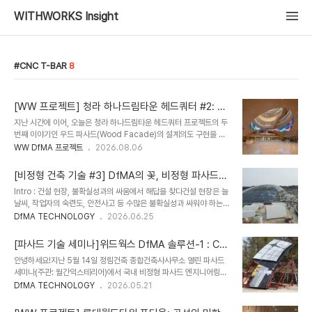
WITHWORKS Insight
CNC T-BAR
8
[WW 프로젝트] 청라 하나드림타운 헤드쿼터 #2: 투
시도를 뛰어넘는 현실, '우드 파사드'의 3D 설계 엔지
지난 시간에 이어, 오늘은 청라 하나드림타운 헤드쿼터 프로젝트의 두
니어링
번째 이야기인 우드 파사드(Wood Facade)의 설계의도 구현을 위
해 시공단계에서 진행했던 3D 설계엔지니어링 내용들을 소개하려고
WW DfMA 프로젝트
2026.08.06
합니다. 시공 단계에서는 샘플 제작, 비주얼 목업, 구조 실험 등을 통해
설계에 반영된 디테일의 시공 품질, 구조 성능, 시공성 등을 철저히 검
[비정형 건축 기술 #3] DfMA의 꽃, 비정형 파사드
토하였습니다. 뿐만 아니라, 실시설계에서 충분히 다뤄지지 않았던
모듈러
Intro : 건설 현장, 불확실성과의 싸움에서 해답을 찾다건설 현장은 늘
MEP와 우드 파사드 간의 간섭으로 인해 발생할 수 있는 시각적 문제
날씨, 작업자의 숙련도, 안전사고 등 수많은 불확실성과 싸워야 하는
들을 3D 설계 과정을 거쳐 사전에 파악했습니다. 이를 바탕으로 디자
공간입니다. 특히나 곡선과 다면체로 이루어진 비정형 건축물이라면
DfMA TECHNOLOGY
2026.06.25
인 재검토 및 디테일 추가 등 부분적인 설계 변경을 진행하여, 최종적
그 난이도는 기하급수적으로 상승합니다. 최근 건설업계의 메가 트렌
으로 설계 의도가 완벽하게 구현될 수 있도록 3D 설계 엔지니어링 및
드로 자리 잡은 DfMA(Design for Manufacturing and
LOD400 제작 설계..
[파사드 기술 세미나]위드웍스 DfMA 솔루션-1 : CN
Assembly, 제조 및 조립을 고려한 설계)의 진정한 '꽃'은 바로 이 복
C T-BAR 시스템과 비정형 AL. 시트패널
안녕하세요!지난 5월 14일 정림건축 종합건축사사무소 열린 파사드
잡한 비정형 파사드를 모듈화 하는 데 있습니다. 현장에서 땀 흘려 용
세미나(주관: 월간익스테리어)에서 국내 비정형 파사드 엔지니어링을
접하고 맞추는 대신, 공장에서 정밀하게 제작된 비정형 유닛을 입체적
선도하는 위드웍스(WITHWORKS)는 첫번째 DfMA 솔루션인
DfMA TECHNOLOGY
2026.05.21
으로 조립하는 방식이죠. Challenge : 왜 비정형 파사드에 모듈러
'CNC T-BAR 시스템과 AL. 시트 외장패널'에 대한 발표를 진행하였
공법이 필요할까 ? 직각으로 이루어진 일반적인 박스형 건물과 달리,
습니다. 위드웍스의 핵심적인 이 공법은 디아크(2012년)에서 부터 청
비정형 ..