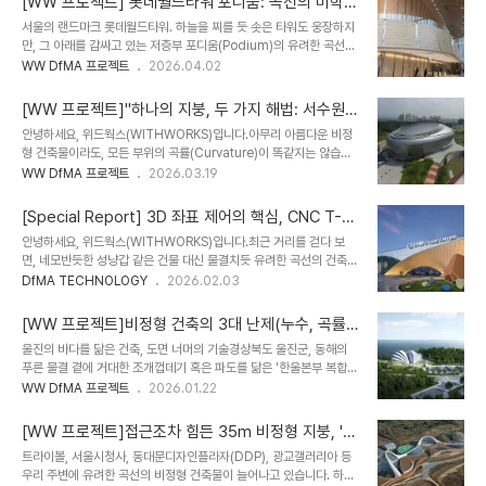
[WW 프로젝트] 롯데월드타워 포디움: 곡선의 미학을
라하나드림 헤더쿼터(2026. 5월 준공예정)에 이르기 까지 많은 비정
완성한 CNC 정밀제조의 힘
서울의 랜드마크 롯데월드타워. 하늘을 찌를 듯 솟은 타워도 웅장하지
형 프로젝트에 적용하여 성공적인 결과를 이루어냈으며 , 최근 피지컬
만, 그 아래를 감싸고 있는 저층부 포디움(Podium)의 유려한 곡선을
AI기술의 발전과 함께 더 많은 활용 될 것으로 예상하고 있습니다. 이
자세히 보신 적 있나요?높이 38m, 면적 약 8,000㎡에 달하는 이
WW DfMA 프로젝트
2026.04.02
번 파사드 기술세미나에서 발표했던 한국건설산업의 위기, 위드웍스
거대한 곡면은 국내 최초로 모든 마감재를 CNC 머신으로 정밀 가공
의 DfMA 솔루션 그리고 'CNC T-BAR 시스템과 AL. 시트 외장패널
하여 조립한 사례입니다. 인테리어 목수들이 현장에서 자르고 붙이는
에 대한..
[WW 프로젝트]"하나의 지붕, 두 가지 해법: 서수원
기존 방식으로는 절대 구현할 수 없었던 디자인, 위드웍스는 CNC 기
칠보체육관의 '하이브리드' 비정형 전략"
안녕하세요, 위드웍스(WITHWORKS)입니다.아무리 아름다운 비정
반의 정밀 제조업 기술을 건축에 도입하여 해답을 찾았습니다.
형 건축물이라도, 모든 부위의 곡률(Curvature)이 똑같지는 않습니
Challenge: CNC 제조와 건축시공사인 롯데건설에서는 기존 목업
다. 어떤 곳은 급격하게 휘어지고, 어떤 곳은 완만하게 흐릅니다.수원
WW DfMA 프로젝트
2026.03.19
의 품질 불량을 해결하기 위해 엔지니어사 선정을 위한 기술제안 입찰
의 랜드마크 서수원칠보체육관이 기술적으로 훌륭한 이유는, 부위별
을 진행하였습니다. 곡률이 위치마다 다른 비정형 디자인을 일반적인
특성에 맞춰 가장 적합한 두 가지 공법을 교차 적용(Hybrid
방식대로 파이프를 휘고..
[Special Report] 3D 좌표 제어의 핵심, CNC T-B
Application)했기 때문입니다. 오늘은 곡면이 심한 구간과 넓은 지
AR 시스템과 비정형 파사드 엔지니어링
안녕하세요, 위드웍스(WITHWORKS)입니다.최근 거리를 걷다 보
붕 구간을 각기 다른 기술로 풀어낸 위드웍스의 디테일을 소개합니다.
면, 네모반듯한 성냥갑 같은 건물 대신 물결치듯 유려한 곡선의 건축물
⭐️ Challenge: 곡선의 성격이 다른데, 같은 방법을 쓸 수 있을까?이
들이 눈에 띄게 늘어났습니다. 3D 프린팅과 디지털 디자인 기술의 발
DfMA TECHNOLOGY
2026.02.03
프로젝트의 기본 골조는 직선 파이프로 이루어진 스페이스 프레임
전 덕분에 건축가의 상상력이 현실로 구현되고 있는 것이죠.하지만 여
(Space Frame)입니다. 문제는 이 위에 구현해야 할 3차원 형상이
기서 엔지니어의 고민은 시작됩니다."철은 기본적으로 직선인데, 어떻
위치마다 달랐다는 점입..
[WW 프로젝트]비정형 건축의 3대 난제(누수, 곡률,
게 3차원 곡면을 오차 없이 만들어낼 수 있을까요?"단순히 파이프를
오차)를 해결한 위드웍스의 파사드 엔지니어링 리포
울진의 바다를 닮은 건축, 도면 너머의 기술경상북도 울진군, 동해의
휘는(Bending) 방식으로는 해결할 수 없는 복잡한 비정형 건축물.
트
푸른 물결 곁에 거대한 조개껍데기 혹은 파도를 닮은 '한울본부 복합문
오늘은 이를 해결하는 위드웍스의 핵심 DfMA 솔루션 중 하나인
화센터'가 지어지고 있습니다. 2026년 하반기 완공을 목표로 하는 이
WW DfMA 프로젝트
2026.01.22
'CNC T-BAR 시스템'에 대해 이야기해 보려 합니다.Challenge:
프로젝트는 지역 주민을 위한 도서관, 공연장 등을 품은 랜드마크입니
'휘는 것'만으로는 부족하다동대문 디자인 플라자(DDP)와 같이 비정
다.하지만 저 유려한 곡선이 실제 현장에서 구현되려면, 단순히 '멋진
형 곡면 건물을 지을 때는 ..
[WW 프로젝트]접근조차 힘든 35m 비정형 지붕, '유
디자인'을 넘어선 치열한 엔지니어링(Engineering)이 필요합니다.
닛 모듈(DfMA)'로 해결하다
트라이볼, 서울시청사, 동대문디자인플라자(DDP), 광교갤러리아 등
위드웍스가 이 프로젝트의 완성도를 위해 해결해야 했던 3가지 난제
우리 주변에 유려한 곡선의 비정형 건축물이 늘어나고 있습니다. 하지
와 솔루션을 공개합니다.Issue 1. 건물이 흘리는 '검은 눈물'을 막아라