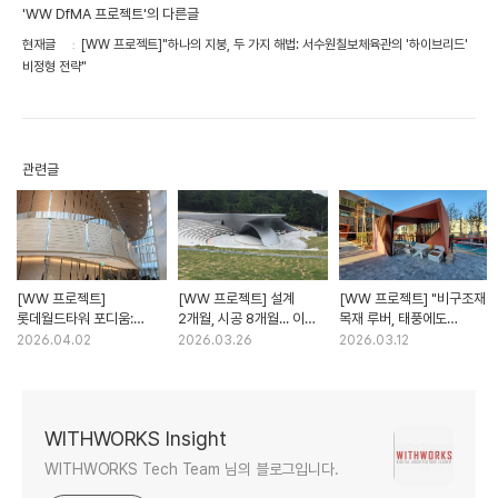
'WW DfMA 프로젝트'의 다른글
현재글
[WW 프로젝트]"하나의 지붕, 두 가지 해법: 서수원칠보체육관의 '하이브리드'
비정형 전략"
관련글
[WW 프로젝트]
[WW 프로젝트] 설계
[WW 프로젝트] "비구조재
롯데월드타워 포디움:
2개월, 시공 8개월... 이
목재 루버, 태풍에도
곡선의 미학을 완성한 CNC
불가능한 미션을 성공시킨
안전할까? 위드웍스가 굳이
2026.04.02
2026.03.26
2026.03.12
정밀제조의 힘
'디지털의 힘'
'구조실험'까지 감행한
이유"
WITHWORKS Insight
WITHWORKS Tech Team 님의 블로그입니다.