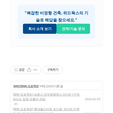
"복잡한 비정형 건축, 위드웍스의 기
술로 해답을 찾으세요."
회사 소개 보기
견적/기술 문의
공감
구독하기
'
WW DfMA 프로젝트
' 카테고리의 다른 글
[WW 프로젝트] 세종시 정부종합청사 3단계 1구역:
파사드 입체 모듈러 공법
2026.04.09
(0)
[WW 프로젝트] 롯데월드타워 포디움: 곡선의 미학