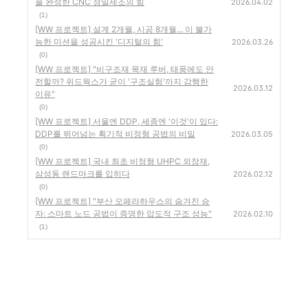
을 완성한 CNC 정밀제조의 힘
2026.04.02
(1)
[WW 프로젝트] 설계 2개월, 시공 8개월... 이 불가
능한 미션을 성공시킨 '디지털의 힘'
2026.03.26
(0)
[WW 프로젝트] "비구조재 목재 루버, 태풍에도 안
전할까? 위드웍스가 굳이 '구조실험'까지 감행한
2026.03.12
이유"
(0)
[WW 프로젝트] 서울엔 DDP, 세종엔 '이것'이 있다:
DDP를 뛰어넘는 획기적 비정형 공법의 비밀
2026.03.05
(0)
[WW 프로젝트] 국내 최초 비정형 UHPC 외장재,
삼성동 랜드마크를 입히다
2026.02.12
(0)
[WW 프로젝트] "부산 오페라하우스의 숨겨진 승
자: 스마트 노드 공법이 증명한 압도적 구조 성능"
2026.02.10
(1)