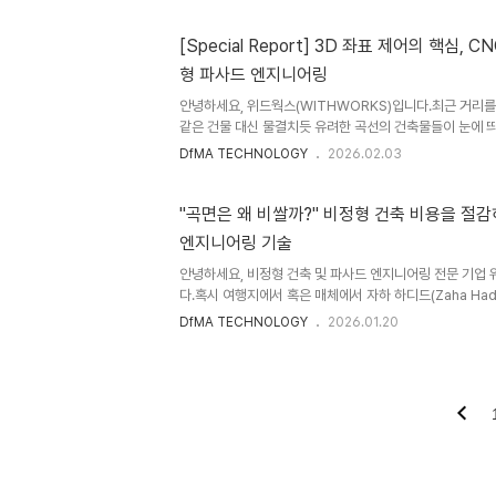
게 현장에서 딱 맞게 끼워 맞췄을까?"사실 컴퓨터 화면 속의
이 부는 거친 현장 사이에는 '오차'라는 거대한 간극이 존
현실, 이 문제를 해결하지 못하면 비정형 건축은 그저 '그림의
[Special Report] 3D 좌표 제어의 핵심, 
뿐입니다.오늘은 위드웍스가 3D Laser Scanning(3차
형 파사드 엔지니어링
떻게 현장의 불확실성을 '예측 가능한 확신'으로 바꾸는지, M
안녕하세요, 위드웍스(WITHWORKS)입니다.최근 거리를
같은 건물 대신 물결치듯 유려한 곡선의 건축물들이 눈에 
디지털 디자인 기술의 발전 덕분에 건축가의 상상력이 현실
DfMA TECHNOLOGY
2026.02.03
여기서 엔지니어의 고민은 시작됩니다."철은 기본적으로 직
오차 없이 만들어낼 수 있을까요?"단순히 파이프를 휘는(Be
없는 복잡한 비정형 건축물. 오늘은 이를 해결하는 위드웍스
"곡면은 왜 비쌀까?" 비정형 건축 비용을 절
인 'CNC T-BAR 시스템'에 대해 이야기해 보려 합니다.Cha
엔지니어링 기술
족하다동대문 디자인 플라자(DDP)와 같이 비정형 곡면 건물
안녕하세요, 비정형 건축 및 파사드 엔지니어링 전문 기업 
다.혹시 여행지에서 혹은 매체에서 자하 하디드(Zaha Hadi
Gehry)의 건축물을 마주하고 압도된 경험이 있으신가요?
DfMA TECHNOLOGY
2026.01.20
거스르는 듯한 비정형 파사드는 보는 이로 하여금 경이로
의 시선에서 그 아름다운 곡선은 '도전' 그 자체입니다. 디
로운 곡선을 딱딱한 물성의 건축 자재(유리, 금속 패널, UH
리적 한계와 경제적 비용이라는 거대한 벽을 넘어야 하기 
열한 고민이 시작됩니다."이 아름다운 디자인을 그대로 유지