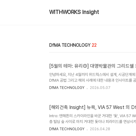
WITHWORKS Insight
DfMA TECHNOLOGY
22
안녕하세요, 지난 4월까지 위드웍스에서 설계, 시공단계에 
DfMA 공법 그리고 해외 사례에 대한 내용과 인사이트를 
(유리, 금속, 목재...)로 세분화하여 해외 사례들을 살펴보
DfMA TECHNOLOGY
2026.05.07
하려고 합니다. 우선 첫 번째 프로젝트로 대영박물관의 그리
세기 건물 위에 21세기의 기술을 덮은 대영박물관 천창은 
2000년 영국런던 밀레니엄 프로젝트였던 런던아이, 런던 
[해외건축 Insight] 뉴욕, VIA 57 West 
혁신적인 기술로 완성된 걸작 중에 걸작입니다. ■ 건축개요
Foster + Partners / Buro Happold공사 기간1997년.
Intro: 맨해튼의 스카이라인을 바꾼 거대한 '돛', VIA 57
층 빌딩 숲 사이로 마치 거대한 돛이나 피라미드를 연상시
로잡습니다. 바로 세계적인 건축 그룹 BIG(Bjarke Ingels 
DfMA TECHNOLOGY
2026.04.28
West입니다. 유럽의 '중정형 저층 주거'와 미국의 '고층