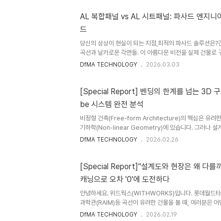
으로 어려워집니다. 위드웍스는 이 문제를 해결하기 위해 국
시장 확보를 위한 차세대 UHPC-BIPV 마감재 겸용 영구
AL 복합패널 vs AL 시트패널: 파사드 엔지
리기 연구 과제를 세종대학교와 공동으로 연구를 수행하고 
드
성과와 핵심 기술을 여러분께 소개해 드립니다.Challenge
힘들까?곡선이..
당신의 상상이 현실이 되는 지점,최적의 파사드 솔루션은?
곡선과 날카로운 각면들. 이 아름다운 비전을 실제 건물로 
질'에 대한 깊은 이해가 선행되어야 합니다. 특히 알루미늄
DfMA TECHNOLOGY
2026.03.03
장 보편적이지만, 동시에 기술적 특성에 따라 성패가 갈리는
워지는 곳", 위드웍스가 세종 클로버와 세종정부종합청사 
알루미늄 파사드 엔지니어링의 정수를 공유합니다. Challe
[Special Report] 벤딩의 한계를 넘는 3D 구
계를 결정한다파사드 설계 시 가장 빈번하게 발생하는 실수
be 시스템 완전 분석
다. 비정형 곡면을 구현하려는데 용접이 불가능한 소재를 
요한데 평..
비정형 건축(Free-form Architecture)의 핵심은 
기하학(Non-linear Geometry)에 있습니다. 그러나 
실제 강재 구조물로 치환하는 과정에서는 소재의 물리적 성
DfMA TECHNOLOGY
2026.02.26
점에 직면하게 됩니다. 오늘은 벤딩의 역학적 한계를 극복
하는 Twisted Tube(트위스티드 튜브) 시스템의 엔지니
Challenge: 소성 변형의 한계와 3D 메인 구조체의 
[Special Report]"설계도와 현장은 왜 다를
로 지지하는 메인 구조체(Primary Structure)는 막대
캐닝으로 오차 '0'에 도전하다
(Thick Plate) 사용이 필수적입니다. 하지만 비정..
안녕하세요. 위드웍스(WITHWORKS)입니다. 롯데월드
과학관(RAIM)등 곡선이 유려한 건물을 볼 때, 여러분은 
다"는 감탄 뒤에, 혹시 이런 궁금증을 가져본 적 없으신가요
DfMA TECHNOLOGY
2026.02.19