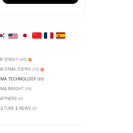
류 전체보기
(60)
W DfMA 프로젝트
(22)
fMA TECHNOLOGY
(22)
fMA INSIGHT
(14)
ARTNERS
(0)
ULTURE & NEWS
(2)