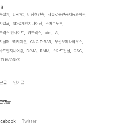
ag
축설계,
UHPC,
비정형건축,
서울로봇인공지능과학관,
지컬ai,
3D설계엔지니어링,
스마트노드,
드웍스 인사이트,
위드웍스,
bim,
AI,
지털패브리케이션,
CNC T-BAR,
부산오페라하우스,
사드엔지니어링,
DfMA,
RAIM,
스마트건설,
OSC,
ITHWORKS,
근글
인기글
근댓글
acebook
Twitter