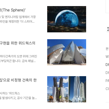
시하며 전 세계 건축계의 주목을 받
로 구현하는 것은 엔지니어들에게
(The Sphere)'
 오차 없이 실현할 것인가?"라는
.
축 및 엔지니어링 업계에서 가장
라인을 재정의한 '더 스피어
더스피어는 총공사비 23억 달러(약
 완성되었습니다. 이는 라스베이
터테인먼트의 개념 자체를 재편하
물입니다. 오늘은 이 기념비적인
사드 구현을 위한 위드웍스의
는지, 핵심인 DfMA 솔루션을
분
verview공식 ..
완성하다건축가의 도면 위에 그려진
W
에 부딪히곤 합니다. 금속 패널은
D
는 일정 두께 이하로 얇게 만들거
때문입니다.이러한 금속이나 석재
D
수적인 불연 성능까지 확보가 가능
ete)와 UHPC(Ultra High
푸집'으로 비정형 건축의 한
P
용해 왔던 건축 외장재인데 반해
C
시하는 '위드웍스
을 발생시키고, 공사 기간을 늘리
기 위해 설치했다가 굳으면 뜯어
는 이 거푸집 작업이 기하급수적