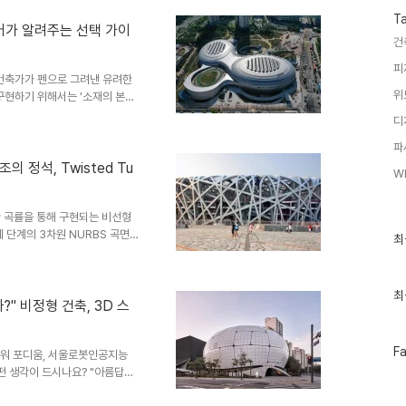
토교통부와 함께 "DfMA 건설
T
거푸집 기술 상용화"라는 이어달
니어가 알려주는 선택 가이
건
있습니다. 오늘은 그 2년차 연구
: 아름다운 비정형 건축, 왜 짓기
피
건축가가 펜으로 그려낸 유려한
위
구현하기 위해서는 '소재의 본
 패널 파사드는 현대 건축에서 가
디
 영역입니다."복잡한 도면이 쉬
파
3-1구역 프로젝트를 통해 증명한
nge. 소재의 특성이 제작의 한
조의 정석, Twisted Tu
W
는 '형상과 소재의 불일치'입니
선택하거나, 날카로운 폴딩이 필
유려한 곡률을 통해 구현되는 비선형
설계 단계의 3차원 NURBS 곡면을
최
최
근
질과 제작 공정상의 수많은 임계
글
하고 대공간 구조의 강성을 확보
과
어링적 정수를 분석합니다. 1.
인
최
기구적 난제대공간 파사드를 지능적으
까?" 비정형 건축, 3D 스
기
한 하중을 견뎌야 하므로 후판
글
페
F
타워 포디움, 서울로봇인공지능
이
어떤 생각이 드시나요? "아름답
스
?"저 복잡한 곡면 패널들을 어떻
북