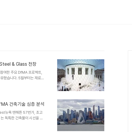
[5월의 테마: 유리①] 대영박물관의 그리드쉘 Steel & Glass 천창
참여한 주요 DfMA 프로젝트,
공유했습니다. 5월부터는 재료별
고 DfMA를 위한 인사이트를 공유
드쉘 천창입니다. 역사적인 19
비정형 천창 건축의 시초이며,
브릿지, 밀레니엄 돔과 더불어
의 DfMA 건축기술 심층 분석
 건축가 / 구조 엔지니어
.
 West뉴욕 맨해튼 57번가, 초고
키는 독특한 건축물이 시선을 사
Group)이 설계한 VIA 57
 스카이스크래퍼'를 결합한 이른바