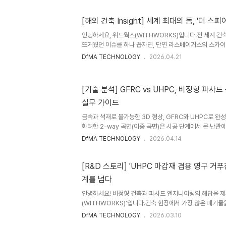
'코트스크래퍼(Courtscraper)'라는 새로운 유형을 제
았습니다.하지만 이 아름답고 복잡한 비정형 매스를 실제
[해외 건축 Insight] 세계 최대의 돔, '더 스피어
는 엄청난 도전이었습니다. "도대체 이 휘어진 면을 어떻게
질문은 프로젝트 전반을 관통하는 핵심 과제였습니다. 현대 .
안녕하세요, 위드웍스(WITHWORKS)입니다.전 세계 건
뜨거웠던 이슈를 하나 꼽자면, 단연 라스베이거스의 스카이
(The Sphere)'일 것입니다. 단순한 공연장을 넘어선 
DfMA TECHNOLOGY
2026.04.21
3조 원)라는 막대한 자본과 5년에 걸친 건설 기간을 통해
거스 역사상 가장 비싼 엔터테인먼트 시설이자, 라이브 엔
는 획기적인 기술의 집약체이며, 세계 최대 크기의 돔 건축
[기술 분석] GFRC vs UHPC, 비정형 파
건축물이 어떻게 불가능해 보이는 건축물을 현실로 만들어냈
실무 가이드
분석하고 그 인사이트를 공유하려고 합니다. 🏗️ Project O
금속과 석재로 불가능한 3D 형상, GFRC와 UHPC로 
화려한 2-way 곡면(이중 곡면)은 시공 단계에서 큰 난관
탄성 회복 현상으로 정밀한 곡면 유지가 어렵고, 천연 석재
DfMA TECHNOLOGY
2026.04.14
나 대형 패널로 제작할 경우 파손 위험이 급격히 커지기 
의 3D 형상 및 두께의 한계를 극복하면서 외장재로서 필
한 외장재료가 GFRC( Glass Fiber Reinforced Concr
[R&D 스토리] 'UHPC 마감재 겸용 영구 거
Performance Concrete)입니다. GFRC는 계속 사
계를 넘다
UHPC가 국내에서 건축 외장재료로 적용되기 시작한지..
안녕하세요! 비정형 건축과 파사드 엔지니어링의 해답을 제
(WITHWORKS)'입니다.건축 현장에서 가장 많은 폐기물
는 주범이 무엇인지 아시나요? 바로 콘크리트의 모양을 잡
DfMA TECHNOLOGY
2026.03.10
내는 '거푸집'입니다. 특히 곡선이 많은 비정형 건축물에서