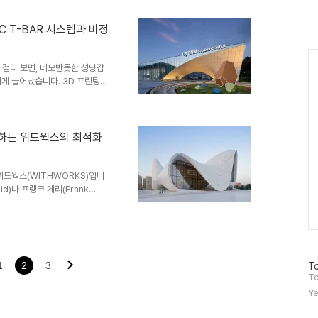
 완벽한 3D 모델링과, 비바람
트
위
재합니다. 도면대로 지어지지 않는
터
 떡'이거나 '하자의 온상'이 될
CNC T-BAR 시스템과 비정
플
원 레이저 스캐닝) 기술을 통해 어
러
Ca
BC 상암 신..
그
 걷다 보면, 네모반듯한 성냥갑
인
띄게 늘어났습니다. 3D 프린팅과
로 구현되고 있는 것이죠.하지만
선인데, 어떻게 3차원 곡면을
nding) 방식으로는 해결할 수
의 핵심 DfMA 솔루션 중 하나
감하는 위드웍스의 최적화
llenge: '휘는 것'만으로는 부
을 지을 때는 ..
위드웍스(WITHWORKS)입니
d)나 프랭크 게리(Frank
 물결치듯 흐르는 곡선, 중력을
움을 자아냅니다.하지만 엔지니어
자이너가 펜 끝으로 그려낸 자유
PC 등)로 구현해 내는 과정은 물
때문이죠. 여기서 위드웍스의 치
1
2
3
방
To
하면서,합리적인 비용으로, 안..
문
To
자
Ye
수