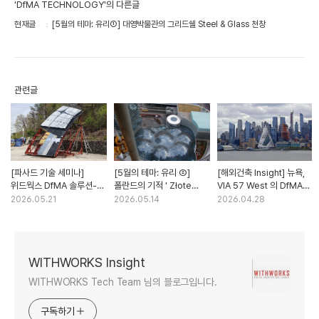
'DfMA TECHNOLOGY'의 다른글
현재글
[5월의 테마: 유리①] 대영박물관의 그리드쉘 Steel & Glass 천창
관련글
[파사드 기술 세미나]
[5월의 테마: 유리 ②]
[해외건축 Insight] 뉴욕,
위드웍스 DfMA 솔루션-1 :
폴란드의 기적 ' Złote
VIA 57 West 의 DfMA
CNC T-BAR 시스템과
Tarasy'
건축기술 심층 분석
2026.05.21
2026.05.14
2026.04.28
비정형 AL. 시트패널
WITHWORKS Insight
WITHWORKS Tech Team 님의 블로그입니다.
구독하기