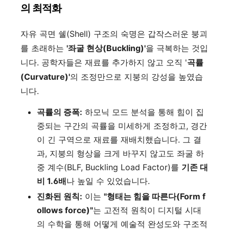
의 최적화
자유 곡면 쉘(Shell) 구조의 숙명은 갑작스러운 붕괴
를 초래하는
'좌굴 현상(Buckling)'
을 극복하는 것입
니다. 공학자들은 재료를 추가하지 않고 오직 '
곡률
(Curvature)'
의 조정만으로 지붕의 강성을 높였습
니다.
곡률의 증폭:
하모닉 모드 분석을 통해 힘이 집
중되는 구간의 곡률을 미세하게 조정하고, 경간
이 긴 구역으로 재료를 재배치했습니다. 그 결
과, 지붕의 형상을 크게 바꾸지 않고도 좌굴 하
중 계수(BLF, Buckling Load Factor)를
기존 대
비 1.6배
나 높일 수 있었습니다.
진화된 원칙:
이는
"형태는 힘을 따른다(Form f
ollows force)"
는 고전적 원칙이 디지털 시대
의 수학을 통해 어떻게 예술적 완성도와 구조적