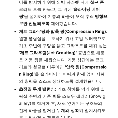
이를 방지하기 위해 외벽 파라펫 뒤에 철근 콘
크리트 보를 만들고, 그 위에
'슬라이딩 베어
링'
을 설치하여 지붕의 하중이 오직
수직 방향으
로만 전달되도록
제어했습니다.
제트 그라우팅과 압축 링(Compression Ring):
원형 열람실을 보호하기 위해 고압 워터젯으로
기초 주변에 구멍을 뚫고 그라우트를 채워 넣는
'
제트 그라우팅(Jet Grouting)'
공법으로 새로
운 기둥 링을 세웠습니다. 기둥 상단에는 콘크
리트와 철골로 이루어진
'압축 링(Compressio
n Ring)
'을 슬라이딩 베어링과 함께 얹어 지붕
의 횡력을 스스로 상쇄하도록 설계했습니다.
초정밀 무게 밸런싱:
기초 침하를 막기 위해 열
람실 주변의 기존 벽돌 스노우 갤러리(Snow g
allery)를 철거한 후, 새로 얹어지는 구조물의
전체 하중을 철거된 무게와 정확히 일치시키도
록 치밀하게 설계되었습니다.