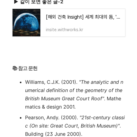
▶
같이 보면 좋은 글-2
[해외 건축 Insight] 세계 최대의 돔, '더 스피어(The Sphere)'
insite.withworks.kr
📚 참고 문헌
Williams, C.J.K. (2001).
"The analytic and n
umerical definition of the geometry of the
British Museum Great Court Roof"
. Mathe
matics & design 2001.
Pearson, Andy. (2000).
"21st-century classi
c (On site: Great Court, British Museum)"
.
Building (23 June 2000).