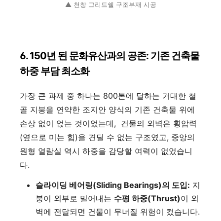
▲ 천창 그리드쉘 구조부재 시공
6. 150년 된 문화유산과의 공존: 기존 건축물
하중 부담 최소화
가장 큰 과제 중 하나는 800톤에 달하는 거대한 철
골 지붕을 연약한 조지안 양식의 기존 건축물 위에
손상 없이 얹는 것이었는데, 건물의 외벽은 횡압력
(옆으로 미는 힘)을 견딜 수 없는 구조였고, 중앙의
원형 열람실 역시 하중을 감당할 여력이 없었습니
다.
슬라이딩 베어링(Sliding Bearings)의 도입:
지
붕이 외부로 밀어내는
수평 하중(Thrust)
이 외
벽에 전달되면 건물이 무너질 위험이 컸습니다.